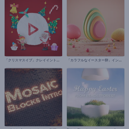
「
クリスマスイブ」クレイイントロ動画
「
カラフルなイースター卵」イントロ動画