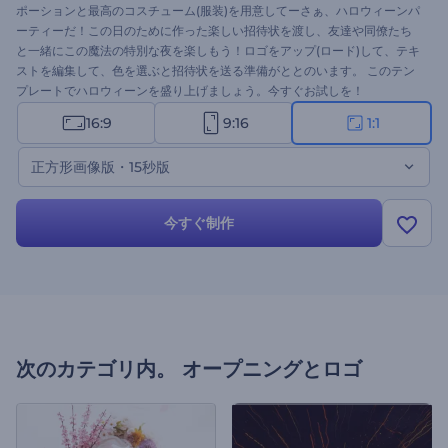
ポーションと最高のコスチューム(服装)を用意してーさぁ、ハロウィーンパ
ーティーだ！この日のために作った楽しい招待状を渡し、友達や同僚たち
と一緒にこの魔法の特別な夜を楽しもう！ロゴをアップ(ロード)して、テキ
ストを編集して、色を選ぶと招待状を送る準備がととのいます。 このテン
プレートでハロウィーンを盛り上げましょう。今すぐお試しを！
16:9
9:16
1:1
正方形画像版・15秒版
今すぐ制作
次のカテゴリ内。
オープニングとロゴ