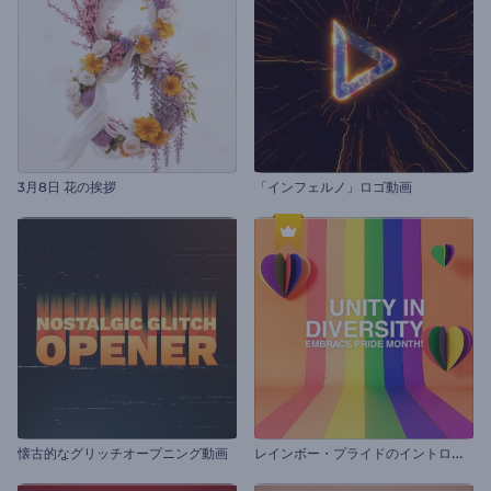
3月8日 花の挨拶
「インフェルノ」ロゴ動画
レ
インボー・プライドのイントロ動画
懐古的なグリッチオープニング動画