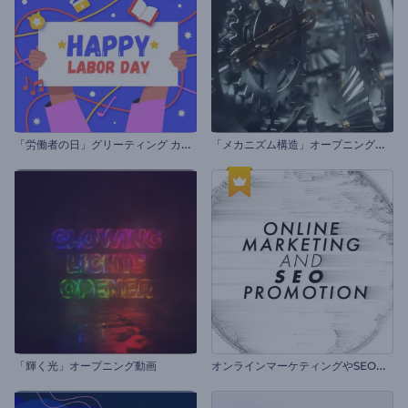
「
労働者の日」グリーティング カード
「
メカニズム構造」オープニング動画
オ
ンラインマーケティングやSEOプロモーション
「輝く光」オープニング動画