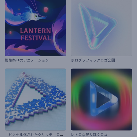
燈籠祭りのアニメーション
ホログラフィックロゴ公開
「
ピクセル化されたグリッチ」ロゴ動画
レトロな光り輝くロゴ