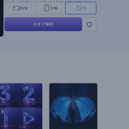
加して、視聴者とシンコデマヨの祝祭精神を共有しまし
16:9
9:16
1:1
ょう。さぁ、今すぐ試してみてください！
今すぐ制作