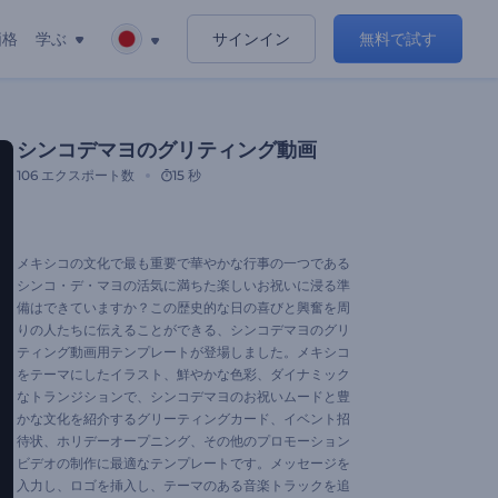
価格
学ぶ
サインイン
無料で試す
シンコデマヨのグリティング動画
106
エクスポート数
15 秒
メキシコの文化で最も重要で華やかな行事の一つである
シンコ・デ・マヨの活気に満ちた楽しいお祝いに浸る準
備はできていますか？この歴史的な日の喜びと興奮を周
りの人たちに伝えることができる、シンコデマヨのグリ
ティング動画用テンプレートが登場しました。メキシコ
をテーマにしたイラスト、鮮やかな色彩、ダイナミック
なトランジションで、シンコデマヨのお祝いムードと豊
かな文化を紹介するグリーティングカード、イベント招
待状、ホリデーオープニング、その他のプロモーション
ビデオの制作に最適なテンプレートです。メッセージを
入力し、ロゴを挿入し、テーマのある音楽トラックを追