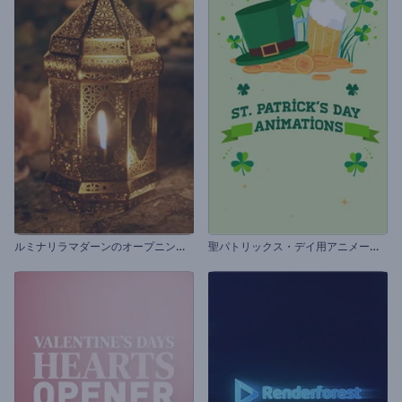
ル
ミナリラマダーンのオープニング動画
聖
パトリックス・デイ用アニメーションズ