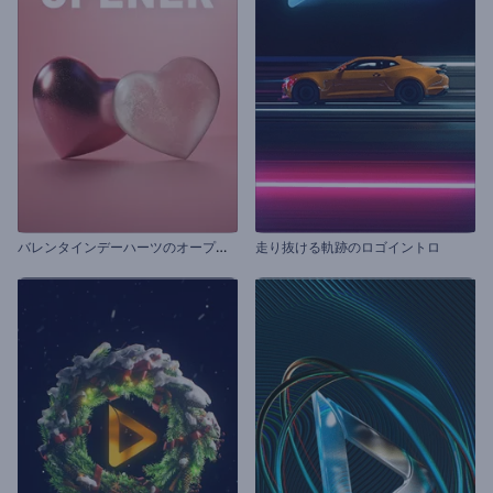
バ
レンタインデーハーツのオープニング動画
走り抜ける軌跡のロゴイントロ