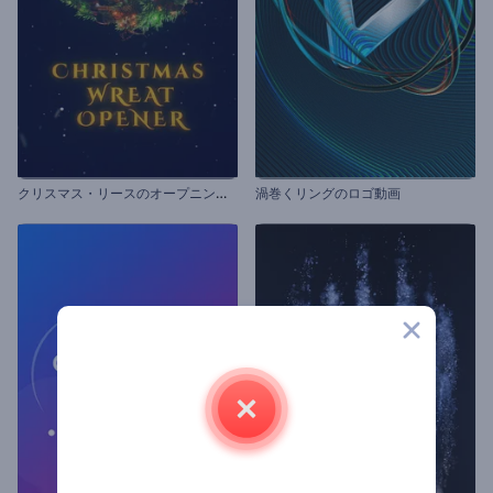
ク
リスマス・リースのオープニング動画
渦巻くリングのロゴ動画