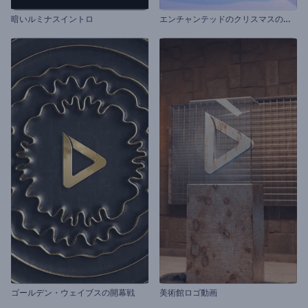
エ
ンチャンテッドのクリスマスのイントロ動画
暗いルミナスイントロ
ゴールデン・ウェイブスの開幕戦
美術館ロゴ動画