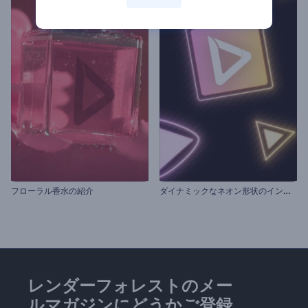
ダ
イナミックなネオン形状のイントロ動画
フローラル香水の紹介
レンダーフォレストのメー
ルマガジンにどうかご登録