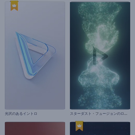
ス
ターダスト・フュージョンのロゴ動画
光沢のあるイントロ