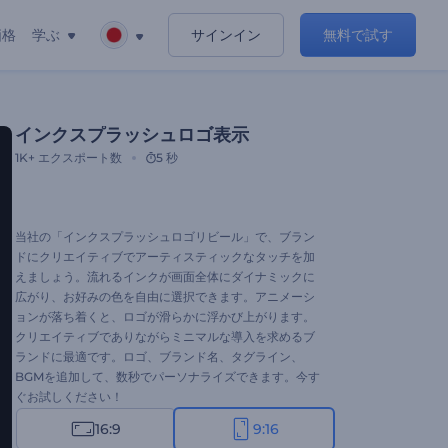
価格
学ぶ
サインイン
無料で試す
インクスプラッシュロゴ表示
1K+
エクスポート数
5 秒
当社の「インクスプラッシュロゴリビール」で、ブラン
ドにクリエイティブでアーティスティックなタッチを加
えましょう。流れるインクが画面全体にダイナミックに
広がり、お好みの色を自由に選択できます。アニメーシ
ョンが落ち着くと、ロゴが滑らかに浮かび上がります。
クリエイティブでありながらミニマルな導入を求めるブ
ランドに最適です。ロゴ、ブランド名、タグライン、
BGMを追加して、数秒でパーソナライズできます。今す
ぐお試しください！
16:9
9:16