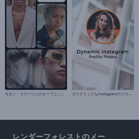
モ
ダン・コラージュのオープニング動画
ダ
イナミックなInstagramのプロフィール用の動画
レンダーフォレストのメー