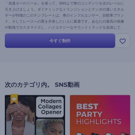
「高速カーのリール」を使って、SNS上で車のコンテンツを次のレベルに
引き上げましょう。ダイナミックなトランジションとテンポの速いエネル
ギーが特徴のこのテンプレートは、車のインフルエンサー、自動車ブラン
ド、そしてレースへの愛を共有したい人に最適です。あなたの最高の画像
や動画でカスタマイズし、ハイエナジーなサウンドトラックを追加して、
フォロワーにラッシュを感じてもらいましょう。今すぐ作成して、ソーシ
ャルメディアでの存在感を高めましょう！
今すぐ制作
次のカテゴリ内。
SNS動画