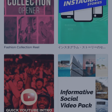
イ
ンスタグラム・ストーリーのセット
Fashion Collection Reel