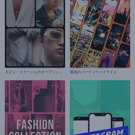
モ
ダン・コラージュのオープニング動画
最高のパーティーハイライト