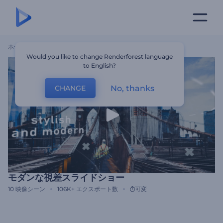
ホーム
テンプレート
モダンな視差スライドショー
Would you like to change Renderforest language
to English?
No, thanks
CHANGE
モダンな視差スライドショー
10
映像シーン
106K+
エクスポート数
可変