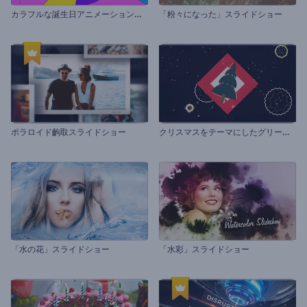
カ
ラフルな誕生日アニメーションパック
「粉々になった」スライドショー
ク
リスマスをテーマにしたグリーティング動画
ポラロイド齣取スライドショー
「水の花」スライドショー
「水彩」スライドショー