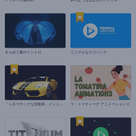
きらめく蝶のイントロ
ミニマルなロゴパック
「
シネマチックな自動車」イントロ動画
ラ・トマティーナ アニメーションズ