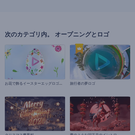
次のカテゴリ内。
オープニングとロゴ
お
花で飾るイースターエッグロゴ動画
旅行者の夢ロゴ
クリスマス魔界村
夢のような旧正月のイントロ