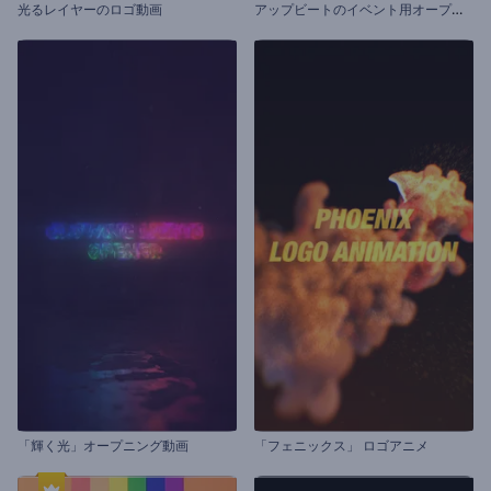
ア
ップビートのイベント用オープニング動画
光るレイヤーのロゴ動画
「輝く光」オープニング動画
「フェニックス」 ロゴアニメ