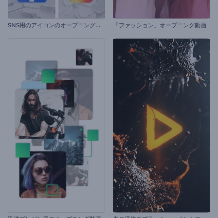
S
NS用のアイコンのオープニング動画
「ファッション」オープニング動画