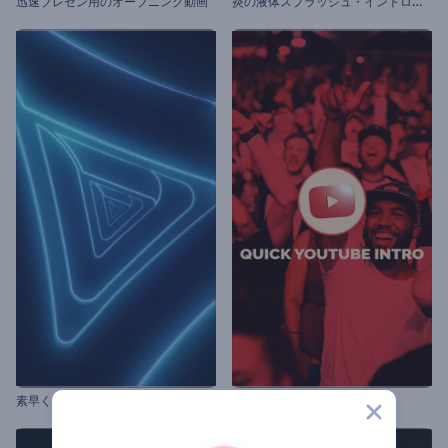
炎
の液体スプラッシュ・イントロ動画
迅速プレゼン用のオープニング動画
素早くネオンレイヤー
クイックYouTubeイントロ