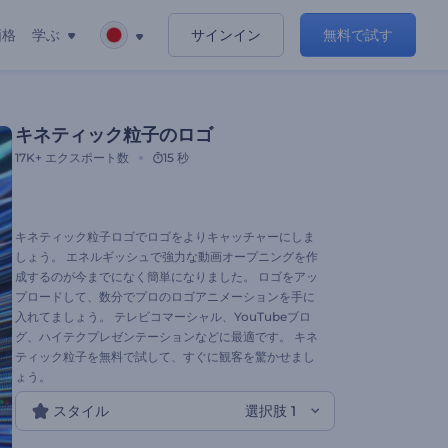
価格
学ぶ
サインイン
無料で試す
キネティック粒子のロゴ
17K+
エクスポート数
15 秒
キネティック粒子ロゴでロゴをよりキャッチャーにしま
しょう。 エネルギッシュで強力な動画オープニングを作
成するのが今までになく簡単になりました。 ロゴをアッ
プロードして、数分でプロのロゴアニメーションを手に
入れてましょう。 テレビコマーシャル、YouTubeブロ
グ、ハイテクプレゼンテーションなどに最適です。 キネ
ティック粒子を無料で試して、すぐに観客を驚かせまし
ょう。
スタイル
選択肢 1