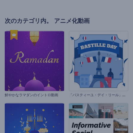
次のカテゴリ内。
アニメ化動画
「
バスティーユ・デイ・リール」のセット
鮮やかなラマダンのイントロ動画