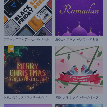
ブラック フライデー セール リール
鮮やかなラマダンのイントロ動画
お
祝いのクリスマスツリーのロゴ動画
素
敵なバレンタインデーのオープニング動画