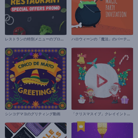
レ
ストランの特別メニューのプロモーション
ハ
ロウィーンの「魔法」のパーティーの招待状
「
クリスマスイブ」クレイイントロ動画
シンコデマヨのグリティング動画