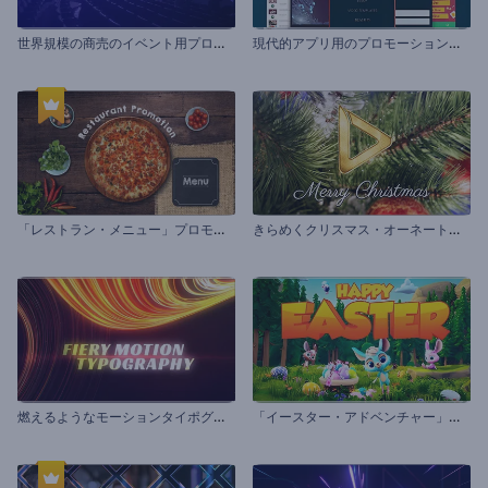
世
界規模の商売のイベント用プロモーションビデオ
現
代的アプリ用のプロモーションビデオ
「
レストラン・メニュー」プロモーション
き
らめくクリスマス・オーネートのイントロ
燃
えるようなモーションタイポグラフィ
「
イースター・アドベンチャー」のオープニング動画