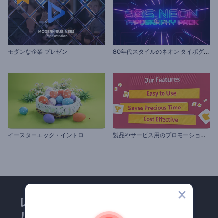
8
0年代スタイルのネオン タイポグラフィセット
モダンな企業 プレゼン
製
品やサービス用のプロモーションビデオ
イースターエッグ・イントロ
レンダーフォレストのメー
ルマガジンにどうかご登録