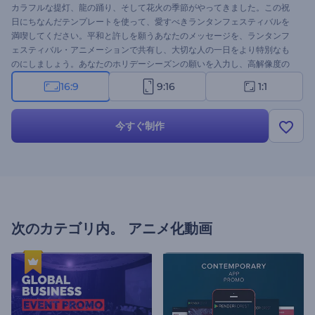
カラフルな提灯、龍の踊り、そして花火の季節がやってきました。この祝
日にちなんだテンプレートを使って、愛すべきランタンフェスティバルを
満喫してください。平和と許しを願うあなたのメッセージを、ランタンフ
ェスティバル・アニメーションで共有し、大切な人の一日をより特別なも
のにしましょう。あなたのホリデーシーズンの願いを入力し、高解像度の
グリーティングアニメーションを取得するのに数分かかるでしょう。休日
16:9
9:16
1:1
のイントロ動画、祭りの招待状、グリティング動画、その他多くのものに
完璧に適しています。今すぐ試してみてください !
今すぐ制作
次のカテゴリ内。
アニメ化動画