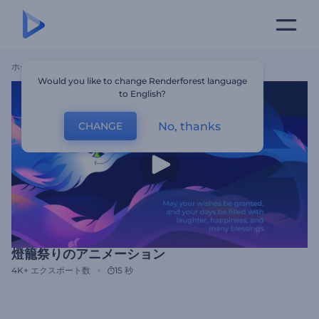
ホーム
テンプレート
燈籠祭りのアニメーション
Would you like to change Renderforest language
to English?
No, thanks
CHANGE
燈籠祭りのアニメーション
4K+
エクスポート数
15 秒