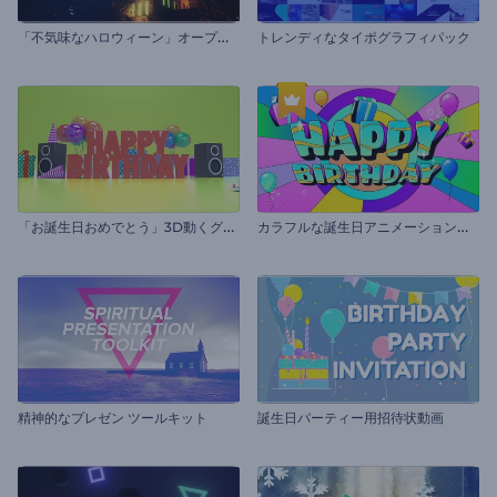
「
不気味なハロウィーン」オープニング動画
トレンディなタイポグラフィパック
「
お誕生日おめでとう」3D動くグリーティングカード
カ
ラフルな誕生日アニメーションパック
精神的なプレゼン ツールキット
誕生日パーティー用招待状動画