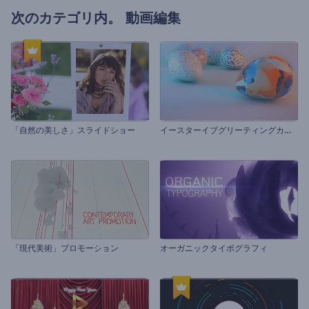
次のカテゴリ内。
動画編集
イ
ースターイブグリーティングカード
「自然の美しさ」スライドショー
「現代美術」プロモーション
オーガニックタイポグラフィ