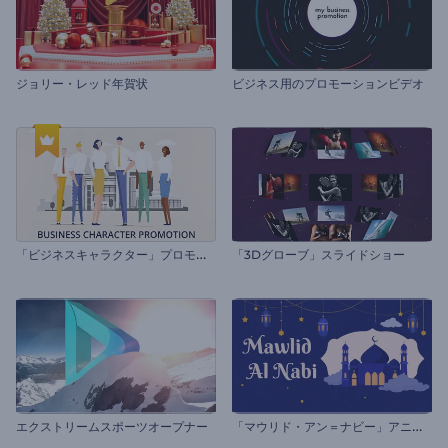
ジョリー・レッド年賀状
ビジネス用のプロモーションビデオ
「
ビジネスキャラクター」プロモーションビデオ
「3Dグローブ」スライドショー
「
マウリド・アン＝ナビー」アニメーション
エクストリームスポーツオープナー