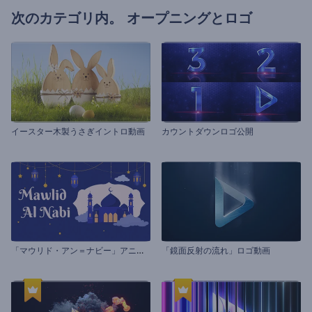
次のカテゴリ内。
オープニングとロゴ
イースター木製うさぎイントロ動画
カウントダウンロゴ公開
「
マウリド・アン＝ナビー」アニメーション
「鏡面反射の流れ」ロゴ動画