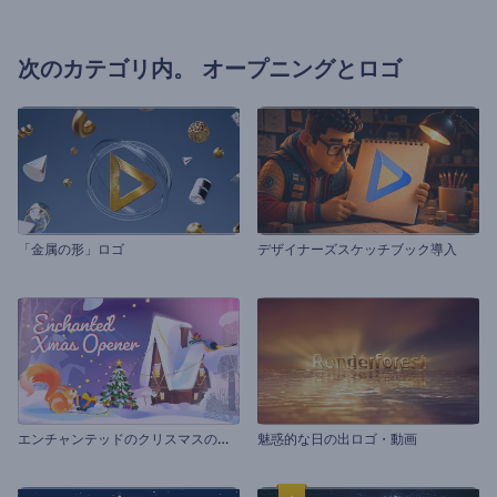
次のカテゴリ内。
オープニングとロゴ
「金属の形」ロゴ
デザイナーズスケッチブック導入
エ
ンチャンテッドのクリスマスのイントロ動画
魅惑的な日の出ロゴ・動画