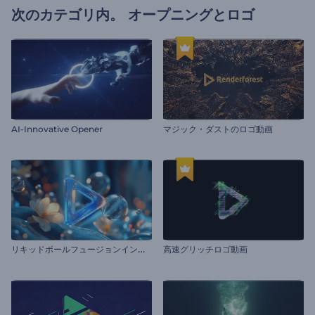
次のカテゴリ内。
オープニングとロゴ
AI-Innovative Opener
マジック・ダストのロゴ動画
リ
キッドボールフュージョンイントロ
高速グリッチロゴ動画