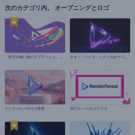
次のカテゴリ内。
オープニングとロゴ
「
粒子の粗い色のスプラッシュ」ロゴ
ネ
オン・バイス・シティのオープニング動画
ピンクバレーのロゴ発表
3Dフレームロゴビデオ