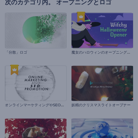
次のカテゴリ内。
オープニングとロゴ
魔
女のハロウィンのオープニング動画
「分散」ロゴ
オ
ンラインマーケティングやSEOプロモーション
妖精のクリスマスライトオープナー