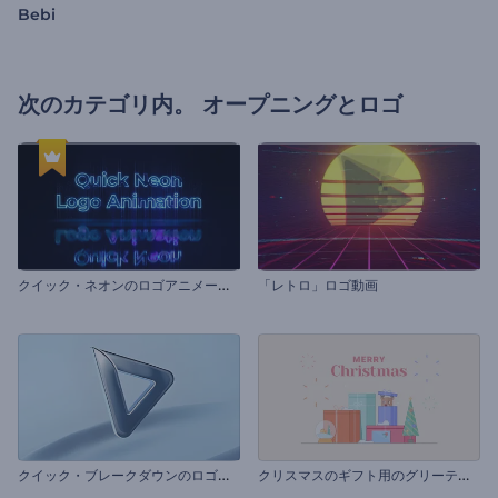
Bebi
次のカテゴリ内。
オープニングとロゴ
ク
イック・ネオンのロゴアニメーション
「レトロ」ロゴ動画
ク
イック・ブレークダウンのロゴ動画
ク
リスマスのギフト用のグリーティングカード