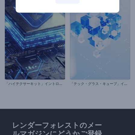
「
ハイテクサーキット」イントロ動画
「
テック・グラス・キューブ」イントロ動画
レンダーフォレストのメー
ルマガジンにどうかご登録