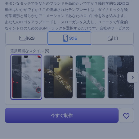
モダンなタッチであなたのブランドを高めたいですか？幾何学的な3Dロゴ
動画はいかがですか？この洗練されたテンプレートは、ダイナミックな幾
何学図形と滑らかなアニメーションであなたのロゴに命を吹き込みます。
あなたのロゴをアップロードし、スローガンを入力し、ユニークで印象的
なイントロのためのBGMトラックを選択するだけです。会社やサービスの
宣伝、クリエイティブなプレゼンテーションのオープニング、チャンネル
16:9
9:16
1:1
のイントロやアウトロなどに最適です。今すぐ作成して、視聴者に感動を
与えましょう！
選択可能なスタイル
(5)
今すぐ制作