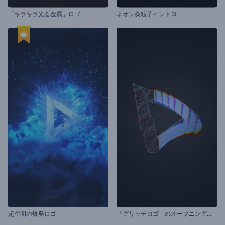
「キラキラ光る金属」ロゴ
ネオン炎粒子イントロ
「
グリッチロゴ」のオープニング動画
超空間の爆発ロゴ