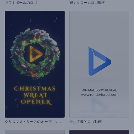
ソフトボールのロゴ
輝くクロームロゴ動画
ク
リスマス・リースのオープニング動画
最小主義的ロゴ動画