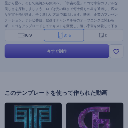
星から星へ、そして銀河から銀河へ、「宇宙の星」ロゴで宇宙のリアルな
美しさを探検しましょう。ロゴは光の速さで何十億もの星を通過し、広大
な宇宙を飛び越え、全く新しい方法で出現します。映画、企業のプレゼン
テーション、テレビ番組、動画オチャンネル等のオープニングに関わら
ず、ロゴをアップロードしてテキストを変更し、遠い宇宙を体験して下さ
い。
16:9
9:16
1:1
今すぐ制作
このテンプレートを使って作られた動画