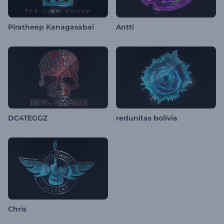
Piratheep Kanagasabai
Antti
DC4TEGGZ
redunitas bolivia
Chris