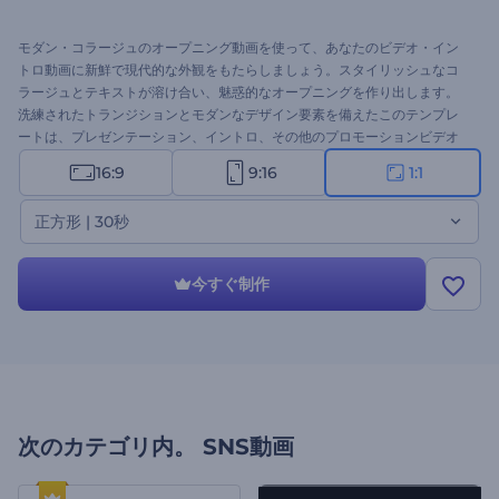
モダン・コラージュのオープニング動画を使って、あなたのビデオ・イン
トロ動画に新鮮で現代的な外観をもたらしましょう。スタイリッシュなコ
ラージュとテキストが溶け合い、魅惑的なオープニングを作り出します。
洗練されたトランジションとモダンなデザイン要素を備えたこのテンプレ
ートは、プレゼンテーション、イントロ、その他のプロモーションビデオ
に洗練されたタッチを加えるのに最適です。画像、動画、テキスト、
16:9
9:16
1:1
BGM、ナレーションを編集して、独自のスタイルを反映させましょう。今
すぐ作成して、あなたのコンテンツを際立たせましょう！
正方形 | 30秒
今すぐ制作
次のカテゴリ内。
SNS動画