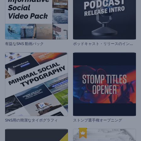
ポ
ッドキャスト・リリースのイントロ動画
有益なSNS 動画パック
SNS用の簡潔なタイポグラフィ
ストンプ選手権オープニング