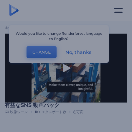
ホーム
テンプレート
有益なSNS 動画パック
Would you like to change Renderforest language
to English?
No, thanks
CHANGE
有益なSNS 動画パック
60
映像シーン
1K+
エクスポート数
可変