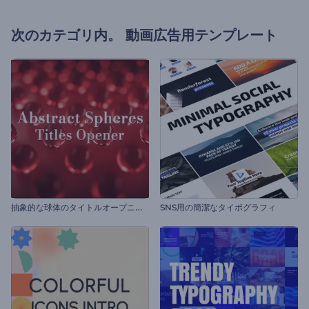
次のカテゴリ内。
動画広告用テンプレート
抽
象的な球体のタイトルオープニング動画
SNS用の簡潔なタイポグラフィ