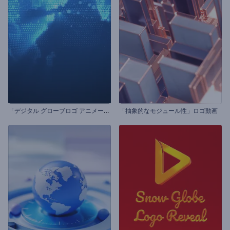
「
デジタル グローブロゴ アニメーション」
「抽象的なモジュール性」ロゴ動画