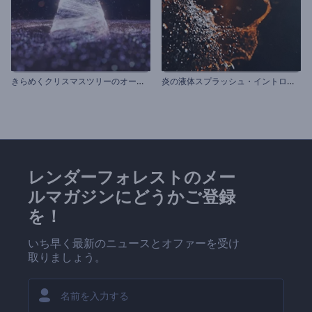
き
らめくクリスマスツリーのオープニング動画
炎
の液体スプラッシュ・イントロ動画
レンダーフォレストのメー
ルマガジンにどうかご登録
を！
いち早く最新のニュースとオファーを受け
取りましょう。