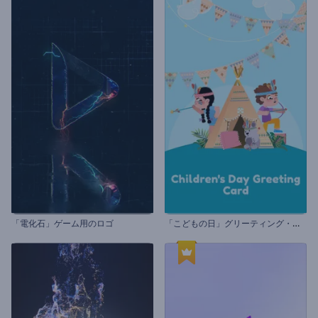
「
こどもの日」グリーティング・カード
「電化石」ゲーム用のロゴ