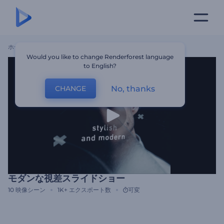
ホーム
テンプレート
モダンな視差スライドショー
Would you like to change Renderforest language
to English?
No, thanks
CHANGE
モダンな視差スライドショー
10
映像シーン
1K+
エクスポート数
可変