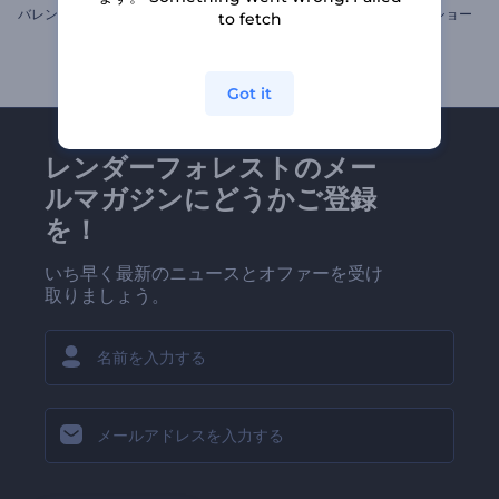
バ
レンタインデーのオープニング動画
「夢想家」最小限のスライドショー
to fetch
Got it
レンダーフォレストのメー
ルマガジンにどうかご登録
を！
いち早く最新のニュースとオファーを受け
取りましょう。