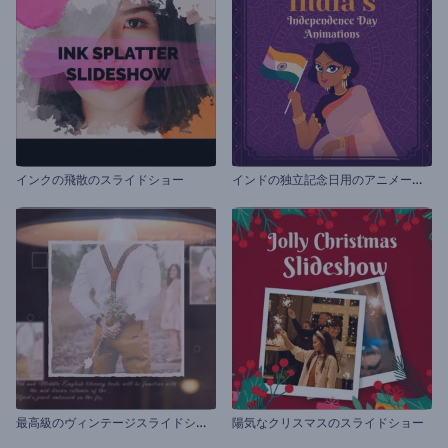
イ
ンドの独立記念日用のアニメーション
インクの飛散のスライドショー
最
高級のヴィンテージスライドショー
陽気なクリスマスのスライドショー