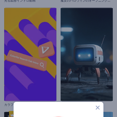
魔
女のハロウィンのオープニング動画
光る図形イントロ動画
カラフルな検索タブのイントロ動画
蜘蛛型ロボットイントロ