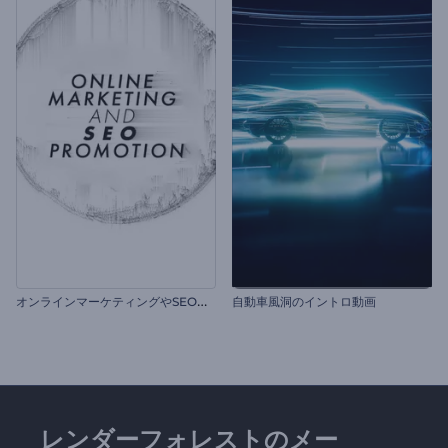
オ
ンラインマーケティングやSEOプロモーション
自動車風洞のイントロ動画
レンダーフォレストのメー