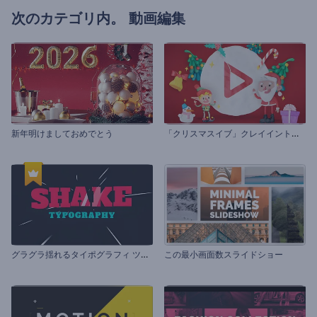
次のカテゴリ内。
動画編集
「
クリスマスイブ」クレイイントロ動画
新年明けましておめでとう
グ
ラグラ揺れるタイポグラフィ ツールキット
この最小画面数スライドショー