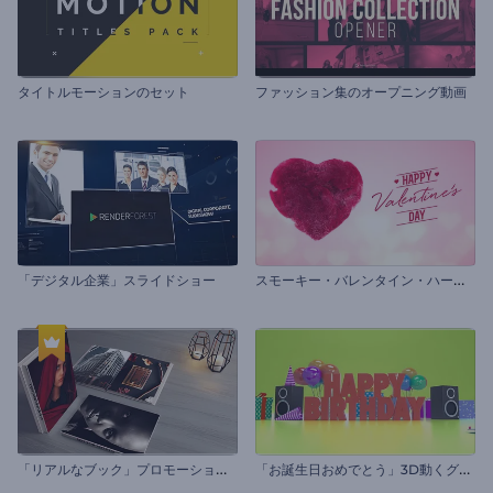
タイトルモーションのセット
ファッション集のオープニング動画
ス
モーキー・バレンタイン・ハートのイントロ動画
「デジタル企業」スライドショー
「
リアルなブック」プロモーションビデオ
「
お誕生日おめでとう」3D動くグリーティングカード