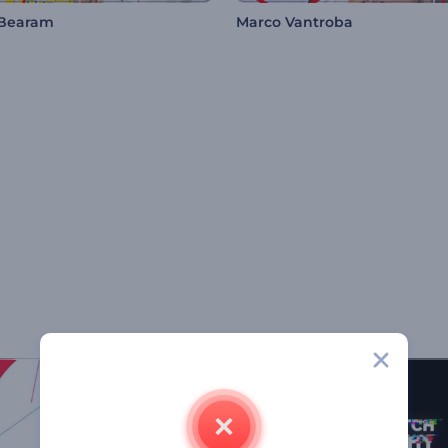
 Bearam
Marco Vantroba