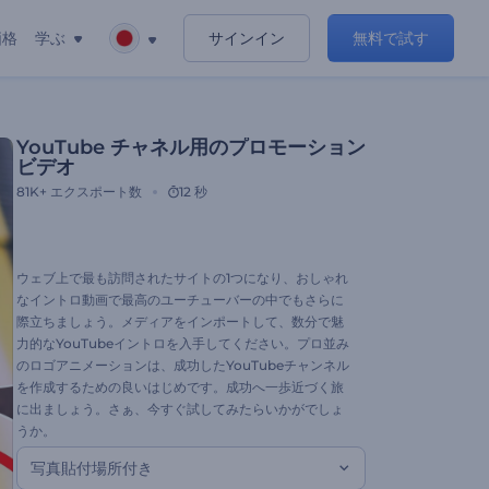
価格
学ぶ
サインイン
無料で試す
YouTube チャネル用のプロモーション
ビデオ
81K+
エクスポート数
12 秒
ウェブ上で最も訪問されたサイトの1つになり、おしゃれ
なイントロ動画で最高のユーチューバーの中でもさらに
際立ちましょう。メディアをインポートして、数分で魅
力的なYouTubeイントロを入手してください。プロ並み
のロゴアニメーションは、成功したYouTubeチャンネル
を作成するための良いはじめです。成功へ一歩近づく旅
に出ましょう。さぁ、今すぐ試してみたらいかがでしょ
うか。
写真貼付場所付き