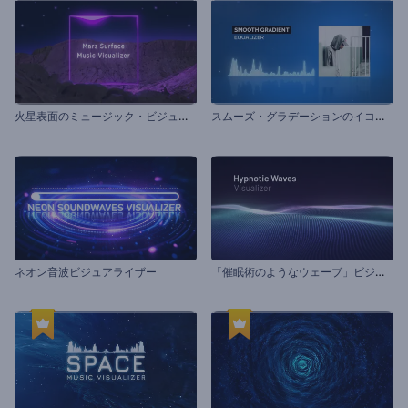
火
星表面のミュージック・ビジュアライザー
ス
ムーズ・グラデーションのイコライザー
「
催眠術のようなウェーブ」ビジュアライザー
ネオン音波ビジュアライザー