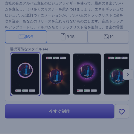
当社の音楽アルバム宣伝のビジュアライザーを使って、最新の音楽アルバ
ムを宣伝し、より多くのリスナーを惹きつけましょう。エネルギッシュな
ビジュアルと脈打つアニメーションが、アルバムのトラックリストに命を
吹き込み、あなたのリリースを忘れられないものにします。音楽トラック
をアップロードし、アルバム名とトラックリスト名を追加し、音楽の雰囲
気に合ったスタイルを選択するだけで、簡単にカスタマイズできます。ア
16:9
9:16
1:1
ルバムのプロモ、ニューシングルのリリース、音楽チャンネルの動画、そ
の他の音楽プロジェクトに最適です。今すぐお試しを！
選択可能なスタイル
(4)
今すぐ制作