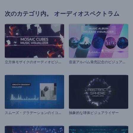
次のカテゴリ内。
オーディオスペクトラム
立
方体モザイクのオーディオビジュアライザー
音
楽アルバム発売記念のビジュアライザー
ス
ムーズ・グラデーションのイコライザー
抽象的な球体ビジュアライザー