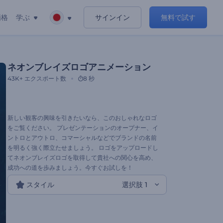
価格
学ぶ
サインイン
無料で試す
ネオンブレイズロゴアニメーション
43K+
エクスポート数
8 秒
新しい観客の興味を引きたいなら、このおしゃれなロゴ
をご覧ください。 プレゼンテーションのオープナー、イ
ントロとアウトロ、コマーシャルなどでブランドの名前
を明るく強く際立たせましょう。 ロゴをアップロードし
てネオンブレイズロゴを取得して貴社への関心を高め、
成功への道を歩みましょう。今すぐお試しを！
スタイル
選択肢 1