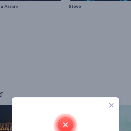
he Azzam
Steve
ゴ