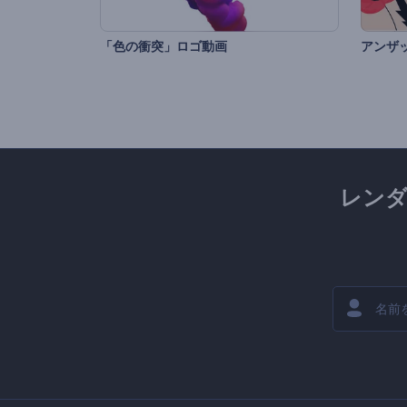
「色の衝突」ロゴ動画
アンザ
レン