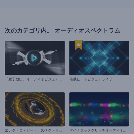
次のカテゴリ内。
オーディオスペクトラム
「
粒子放出」オーディオビジュアライザー
催眠ビートビジュアライザー
エ
レクトロ・ビート・スペクトラムのビジュアライザー
ダ
イナミックグリッチオーディオビジュアライザー