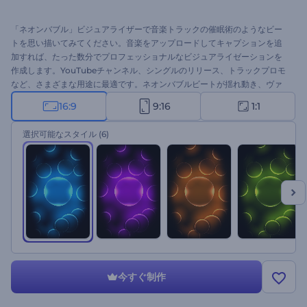
「ネオンバブル」ビジュアライザーで音楽トラックの催眠術のようなビー
トを思い描いてみてください。音楽をアップロードしてキャプションを追
加すれば、たった数分でプロフェッショナルなビジュアライゼーションを
作成します。YouTubeチャンネル、シングルのリリース、トラックプロモ
など、さまざまな用途に最適です。ネオンバブルビートが揺れ動き、ヴァ
イブにフィーリングを与える力を取り入れましょう。今すぐお試しくださ
16:9
9:16
1:1
い。
選択可能なスタイル
(6)
今すぐ制作