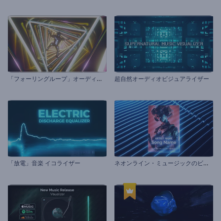
「
フォーリングループ」オーディオビジュアライザー
超自然オーディオビジュアライザー
ネ
オンライン・ミュージックのビジュアライザー
「放電」音楽 イコライザー