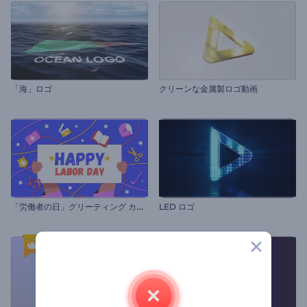
「海」ロゴ
クリーンな金属製ロゴ動画
「
労働者の日」グリーティング カード
LED ロゴ