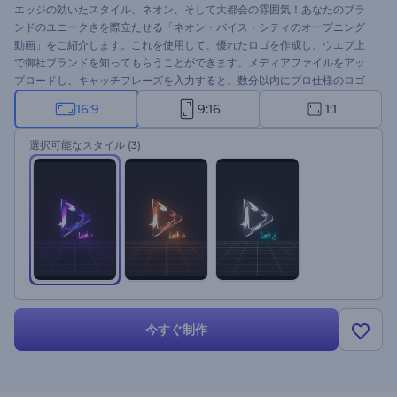
エッジの効いたスタイル、ネオン、そして大都会の雰囲気！あなたのブラ
ンドのユニークさを際立たせる「ネオン・バイス・シティのオープニング
動画」をご紹介します。これを使用して、優れたロゴを作成し、ウエブ上
で御社ブランドを知ってもらうことができます。メディアファイルをアッ
プロードし、キャッチフレーズを入力すると、数分以内にプロ仕様のロゴ
が表示されます。ブランドプレゼンテーション、製品や会社のプロモーシ
16:9
9:16
1:1
ョン、テレビCM動画、YouTubeチャンネルのオープニング動画など、
様々な用途でご利用いただけます。今すぐお試しください。
選択可能なスタイル
(3)
今すぐ制作