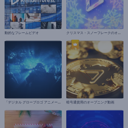
ク
リスマス・スノーフレークのオープニング動画
動的なフレームビデオ
「
デジタル グローブロゴ アニメーション」
暗号通貨用のオープニング動画