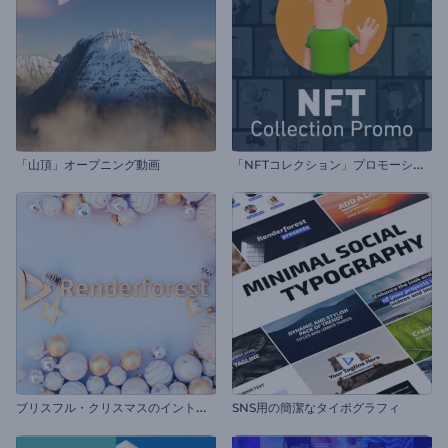
「
NFTコレクション」プロモーションビデオ
「山頂」オープニング動画
ブ
リスフル・クリスマスのイントロ動画
SNS用の簡潔なタイポグラフィ