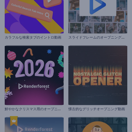
ス
ライドフレームのオープニング動画
カラフルな検索タブのイントロ動画
鮮
やかなクリスマス用のオープニング動画
懐古的なグリッチオープニング動画