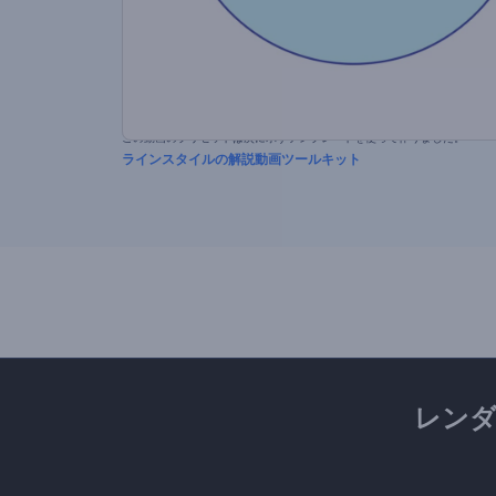
この動画のプリセットは次に示すテンプレートを使って作りました。
ラインスタイルの解説動画ツールキット
レン