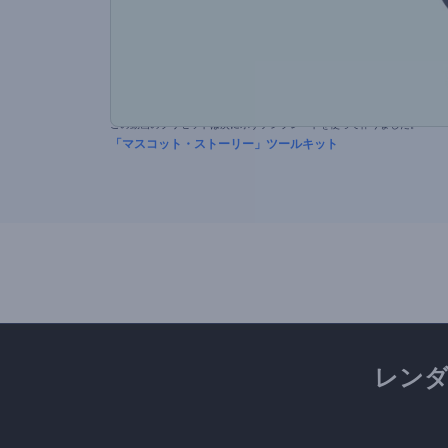
この動画のプリセットは次に示すテンプレートを使って作りました。
「マスコット・ストーリー」ツールキット
レン