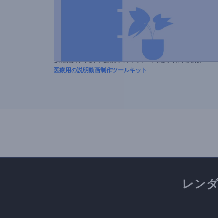
この動画のプリセットは次に示すテンプレートを使って作りました。
医療用の説明動画制作ツールキット
レン