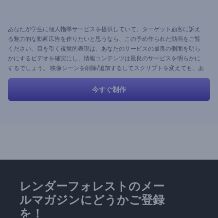
あなたが学生に個人指導サービスを提供していて、ターゲット顧客に訴え
る魅力的な動画広告を作りたいと思うなら、この予め作られた動画をご覧
ください。目を引く視覚的表現は、あなたのサービスの最良の側面を明ら
かにするビデオを確実にし、情報コンテンツは最良のサービスを明らかに
するでしょう。 映像シーンを削除/追加するしてスクリプトを変えても、あ
るいはストーリーをそのままにすることもできます。
今すぐ制作
レンダーフォレストのメー
ルマガジンにどうかご登録
を！