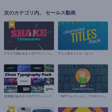
次のカテゴリ内。
セールス動画
グ
ラグラ揺れるタイポグラフィ ツールキット
アニメ化タイトル・セット
「
NFTコレクション」プロモーションビデオ
清潔感のあるタイポグラフィパック