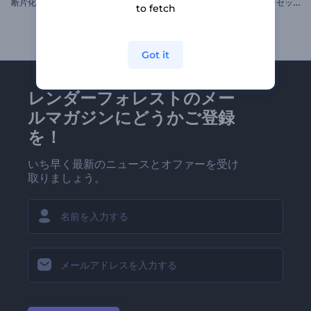
断
片化したトランジションスライドショー
D
IYクラフトのプロモーションセット
to fetch
Got it
レンダーフォレストのメー
ルマガジンにどうかご登録
を！
いち早く最新のニュースとオファーを受け
取りましょう。