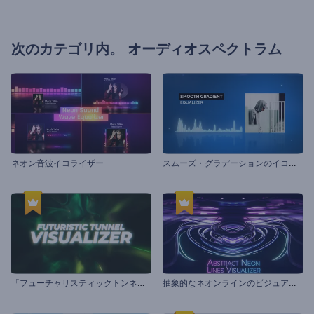
次のカテゴリ内。
オーディオスペクトラム
ス
ムーズ・グラデーションのイコライザー
ネオン音波イコライザー
「
フューチャリスティックトンネル」ビジュアライザー
抽
象的なネオンラインのビジュアライザー