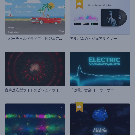
「
バーチャルドライブ」ビジュアライザー
アルバムのビジュアライザー
音
声反応型ライトのビジュアライザー
「放電」音楽 イコライザー