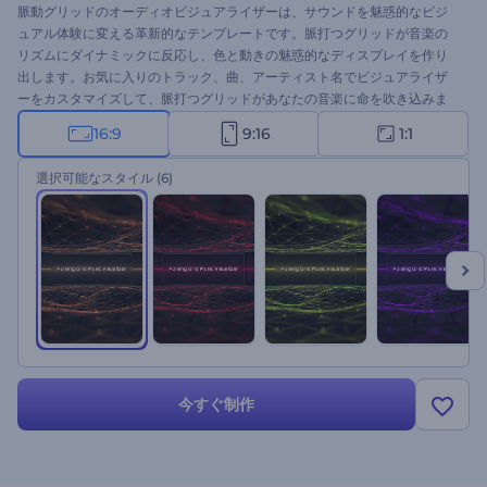
脈動グリッドのオーディオビジュアライザーは、サウンドを魅惑的なビジ
ュアル体験に変える革新的なテンプレートです。脈打つグリッドが音楽の
リズムにダイナミックに反応し、色と動きの魅惑的なディスプレイを作り
出します。お気に入りのトラック、曲、アーティスト名でビジュアライザ
ーをカスタマイズして、脈打つグリッドがあなたの音楽に命を吹き込みま
す。音楽の存在感を高めたいDJ、音楽プロデューサー、ミュージシャンに
16:9
9:16
1:1
最適です。今すぐお試しください！
選択可能なスタイル
(6)
今すぐ制作