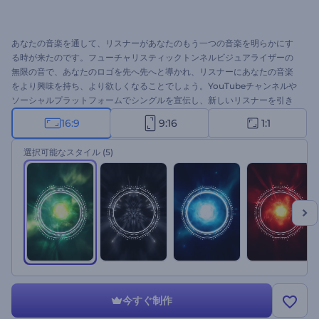
あなたの音楽を通して、リスナーがあなたのもう一つの音楽を明らかにす
る時が来たのです。フューチャリスティックトンネルビジュアライザーの
無限の音で、あなたのロゴを先へ先へと導かれ、リスナーにあなたの音楽
をより興味を持ち、より欲しくなることでしょう。YouTubeチャンネルや
ソーシャルプラットフォームでシングルを宣伝し、新しいリスナーを引き
込むためにお使いください。今すぐ試す時です！
16:9
9:16
1:1
選択可能なスタイル
(5)
今すぐ制作