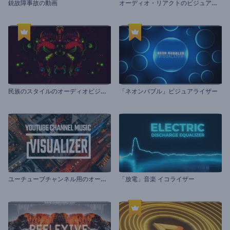
オ
ーディオ・リアクトのビジュアライザー
銃故障事故の動画
民
族のスタイルのオーディオビジュアライザー
「ネオンバブル」ビジュアライザー
ユ
ーチューブチャンネル用のオーディオビジュアライザー
「放電」音楽 イコライザー