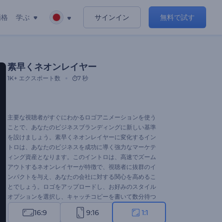
価格
学ぶ
サインイン
無料で試す
素早くネオンレイヤー
1K+
エクスポート数
7 秒
主要な視聴者がすぐにわかるロゴアニメーションを使う
ことで、あなたのビジネスブランディングに新しい基準
を設けましょう。素早くネオンレイヤーに変化するイン
トロは、あなたのビジネスを成功に導く強力なマーケテ
ィング資産となります。このイントロは、高速でズーム
アウトするネオンレイヤーが特徴で、視聴者に抜群のイ
ンパクトを与え、あなたの会社に対する関心を高めるこ
とでしょう。ロゴをアップロードし、お好みのスタイル
オプションを選択し、キャッチコピーを書いて数分待つ
だけで、プロフェッショナルなアニメーションのイント
16:9
9:16
1:1
ロが完成します。会社紹介動画、製品やサービスのプロ