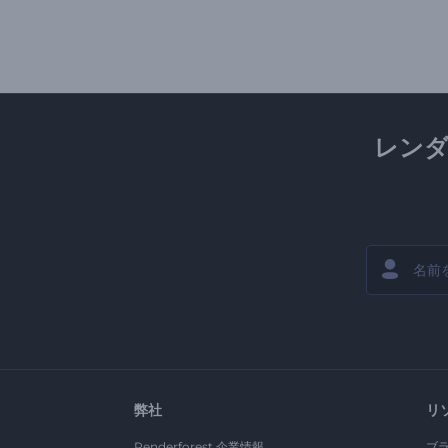
レン
弊社
リ
Renderforest 企業情報
ブ